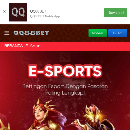
×
QQ88BET
Download
QQ88BET Mobile App
MASUK
DAFTAR
E-Sport
BERANDA