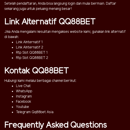
Setelah pendaftaran, Anda bisa langsung login dan mulai bermain. Daftar
sekarang juga untuk peluang menang besar!
Link Alternatif QQ88BET
Jika Anda mengalami kesulitan mengakses website kami, gunakan link alternatif
di bawah:
Link Alnternatif 1
Link Alnternatif 2
Rtp Slot QQ88BET 1
Rtp Slot QQ88BET 2
Kontak QQ88BET
Hubungi kami melalui berbagai channel berikut:
Live Chat
WhatsApp
Instagram
Facebook
Youtube
Telegram Qq88bet Asia
Frequently Asked Questions