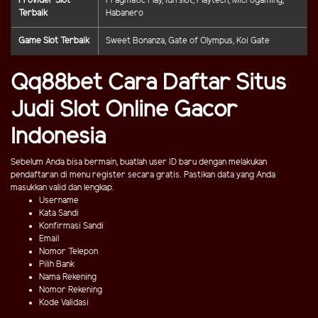
Provider Slot
Pragmatic Play, Idn slot, Playtech, Microgaming,
Terbaik
Habanero
Game Slot Terbaik
Sweet Bonanza, Gate of Olympus, Koi Gate
Qq88bet Cara Daftar Situs
Judi Slot Online Gacor
Indonesia
Sebelum Anda bisa bermain, buatlah user ID baru dengan melakukan
pendaftaran di menu register secara gratis. Pastikan data yang Anda
masukkan valid dan lengkap.
Username
Kata Sandi
Konfirmasi Sandi
Email
Nomor Telepon
Pilih Bank
Nama Rekening
Nomor Rekening
Kode Validasi