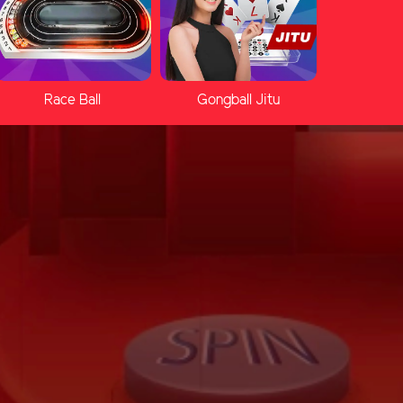
Race Ball
Gongball Jitu