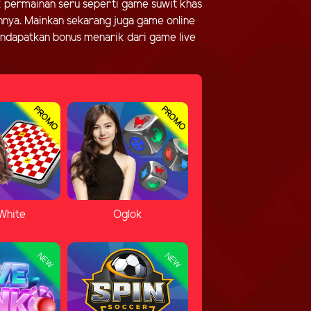
 permainan seru seperti game suwit khas
nnya. Mainkan sekarang juga game online
ndapatkan bonus menarik dari game live
PROMO
PROMO
White
Oglok
NEW
NEW