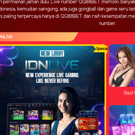
n permainan jaman dulu. Live number QQ88BET memiliki banyak
donesia, kemudian samgong, ada juga gongball dan game seru lai
ts paling terpercaya hanya di QQ88BET dan raih kesempatan me
number.
DNLIVE
Spesial
Red 