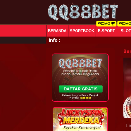
PROMO
PROM
BERANDA
SPORTBOOK
E-SPORT
SLO
Info :
Se
Be
Li