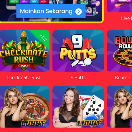
Live 
NEW
Checkmate Rush
9 Putts
Bounce 