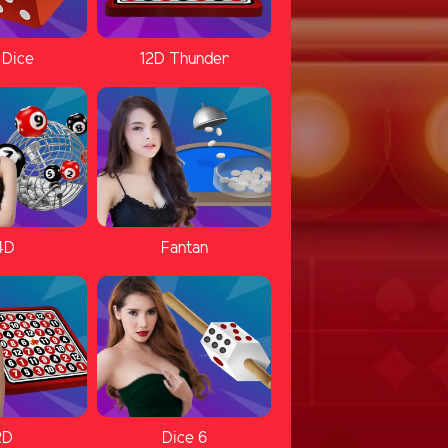
 Dice
12D Thunder
4D
Fantan
2D
Dice 6