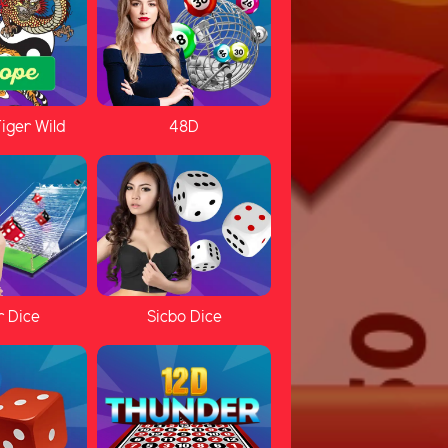
iger Wild
48D
r Dice
Sicbo Dice