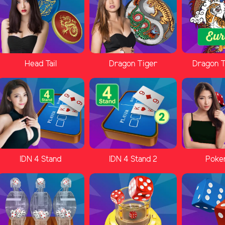
Head Tail
Dragon Tiger
Dragon T
IDN 4 Stand
IDN 4 Stand 2
Poke